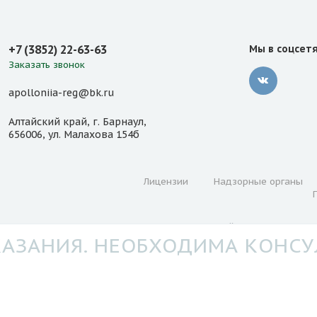
+7 (3852) 22-63-63
Мы в соцсет
Заказать звонок
apolloniia-reg@bk.ru
Алтайский край, г. Барнаул,
656006, ул. Малахова 154б
Лицензии
Надзорные органы
ана Министерством здравоохранения Алтайского края.
АЗАНИЯ. НЕОБХОДИМА КОНСУ
вания для персонализации и улучшения вашего опыта. Про
ями
политики конфиденциальности и обработки персональ