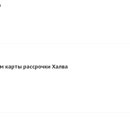
4
м карты рассрочки Халва
1